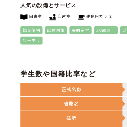
人気の設備とサービス
図書室
自習室
建物内カフェ
観光便利
試験対策
長期留学
30歳以上
ジ
ワーホリ
学生数や国籍比率など
正式名称
省略名
住所