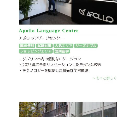
Apollo Language Centre
アポロ ランゲージセンター
観光便利
試験対策
人気エリア
リーズナブル
ショッピングエリア
短期留学
・ダブリン市内の便利なロケーション
・2023年に全面リノベーションしたモダンな校舎
・テクノロジーを駆使した快適な学習環境
> もっと詳しく