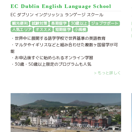
EC Dublin English Language School
EC ダブリン イングリッシュ ランゲージ スクール
観光便利
試験対策
長期留学
30歳以上
ジョブサポート
人気エリア
オススメ
短期留学
小規模
・世界中に展開する語学学校で世界基準の英語教育
・マルタやイギリスなどと組み合わせた複数ヶ国留学が可
能
・お申込後すぐに始められるオンライン学習
・30歳・50歳以上限定のプログラムも人気
> もっと詳しく