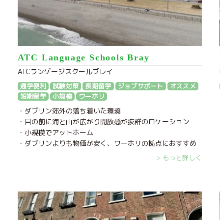
ATC Language Schools Bray
ATCランゲージスクールブレイ
通学便利
試験対策
長期留学
ジョブサポート
オススメ
短期留学
小規模
ワーホリ
・ダブリン郊外の落ち着いた環境
・目の前に海と山が広がり開放感が抜群のロケーション
・小規模でアットホーム
・ダブリンよりも物価が安く、ワーホリの拠点におすすめ
> もっと詳しく