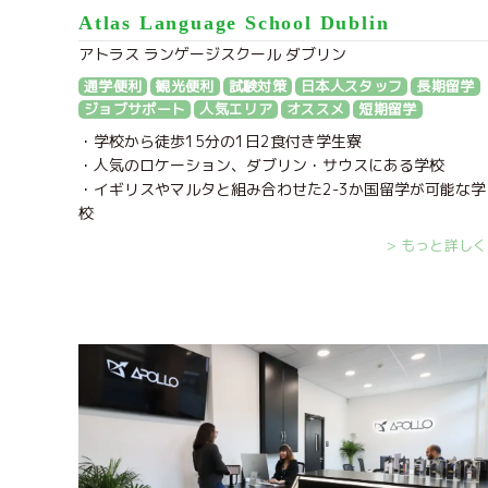
Atlas Language School Dublin
アトラス ランゲージスクール ダブリン
通学便利
観光便利
試験対策
日本人スタッフ
長期留学
ジョブサポート
人気エリア
オススメ
短期留学
・学校から徒歩15分の1日2食付き学生寮
・人気のロケーション、ダブリン・サウスにある学校
・イギリスやマルタと組み合わせた2-3か国留学が可能な学
校
> もっと詳しく