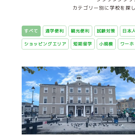
カテゴリー別に学校を探
すベて
通学便利
観光便利
試験対策
日本
ショッピングエリア
短期留学
小規模
ワーホ