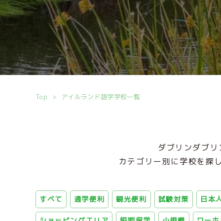
Top
アイルランド語学学校一覧
ダブリンダブリ
カテゴリー別に学校を探
すベて
通学便利
観光便利
試験対策
日本
ショッピングエリア
短期留学
小規模
ワーホ