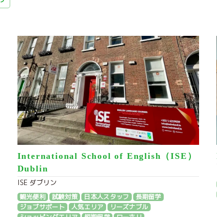
International School of English（ISE）
Dublin
ISE ダブリン
観光便利
試験対策
日本人スタッフ
長期留学
ジョブサポート
人気エリア
リーズナブル