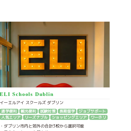
ELI Schools Dublin
イーエルアイ スクールズ ダブリン
通学便利
観光便利
試験対策
長期留学
ジョブサポート
人気エリア
リーズナブル
ショッピングエリア
ワーホリ
・ダブリン市内と郊外の合計3校から選択可能