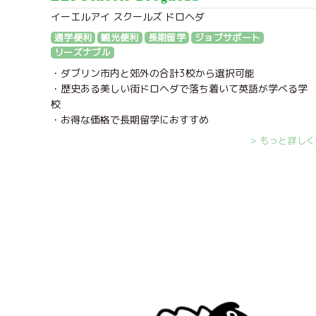
イーエルアイ スクールズ ドロヘダ
通学便利
観光便利
長期留学
ジョブサポート
リーズナブル
・ダブリン市内と郊外の合計3校から選択可能
・歴史ある美しい街ドロヘダで落ち着いて英語が学べる学
校
・お得な価格で長期留学におすすめ
> もっと詳しく